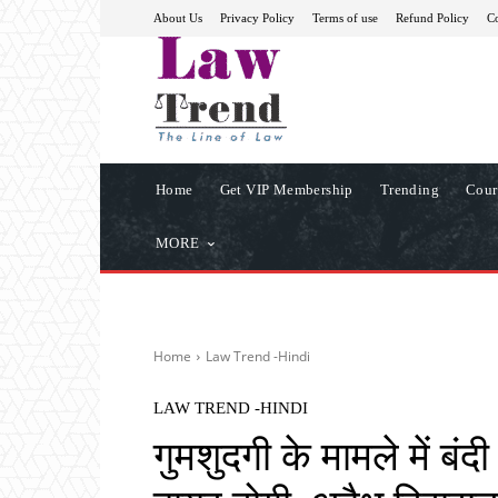
About Us
Privacy Policy
Terms of use
Refund Policy
Co
Home
Get VIP Membership
Trending
Cour
MORE
Home
Law Trend -Hindi
LAW TREND -HINDI
गुमशुदगी के मामले में बंद