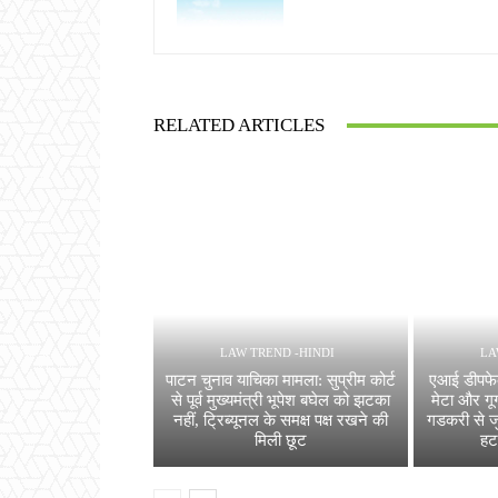
RELATED ARTICLES
LAW TREND -HINDI
LA
पाटन चुनाव याचिका मामला: सुप्रीम कोर्ट
एआई डीपफेक 
से पूर्व मुख्यमंत्री भूपेश बघेल को झटका
मेटा और गू
नहीं, ट्रिब्यूनल के समक्ष पक्ष रखने की
गडकरी से जु
मिली छूट
हट