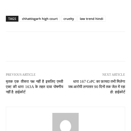
TAGS
chhattisgarh high court
cruelty
law trend hindi
PREVIOUS ARTICLE
NEXT ARTICLE
मृतक एक तीसरा पक्ष नहीं है इसलिए एमवी
धारा 167 CrPC का फ़ायदा तभी मिलेगा
एक्ट की धारा 163A के तहत दावा पोषणीय
जब आरोपी लगातार 90 दिनों तक जेल में रहा
नहीं है: हाईकोर्ट
हो: हाईकोर्ट