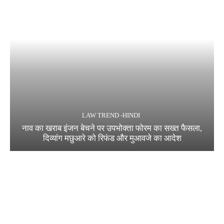
LAW TREND -HINDI
नाव का खराब इंजन बेचने पर उपभोक्ता फोरम का सख्त फैसला,
दिव्यांग मछुआरे को रिफंड और मुआवजे का आदेश