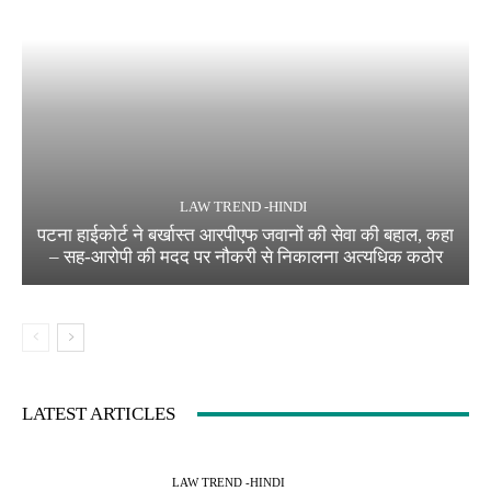
LAW TREND -HINDI
पटना हाईकोर्ट ने बर्खास्त आरपीएफ जवानों की सेवा की बहाल, कहा
– सह-आरोपी की मदद पर नौकरी से निकालना अत्यधिक कठोर
LATEST ARTICLES
LAW TREND -HINDI