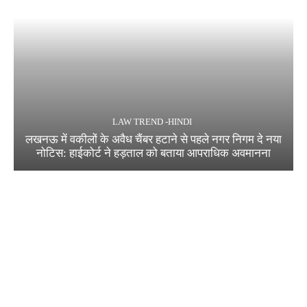
LAW TREND -HINDI
लखनऊ में वकीलों के अवैध चैंबर हटाने से पहले नगर निगम दे नया
नोटिस: हाईकोर्ट ने हड़ताल को बताया आपराधिक अवमानना