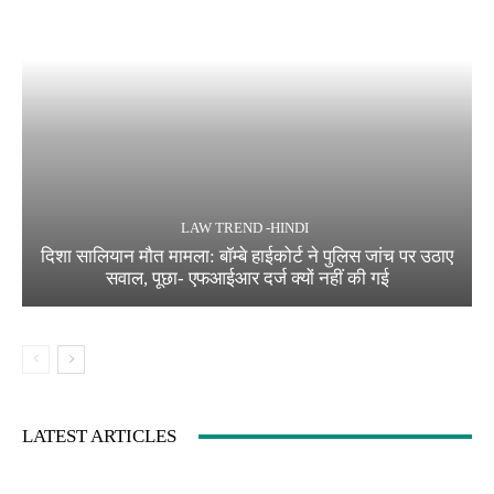
LAW TREND -HINDI
दिशा सालियान मौत मामला: बॉम्बे हाईकोर्ट ने पुलिस जांच पर उठाए
सवाल, पूछा- एफआईआर दर्ज क्यों नहीं की गई
LATEST ARTICLES