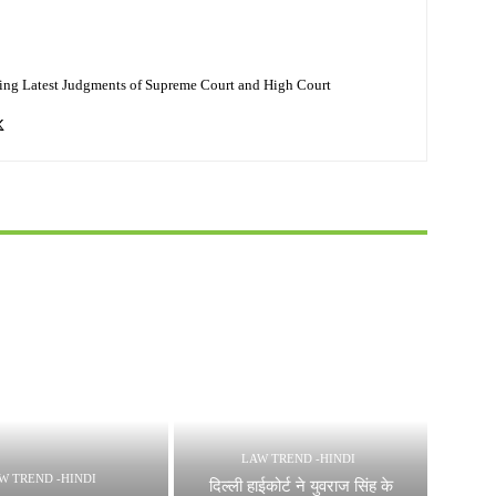
ing Latest Judgments of Supreme Court and High Court
LAW TREND -HINDI
W TREND -HINDI
दिल्ली हाईकोर्ट ने युवराज सिंह के