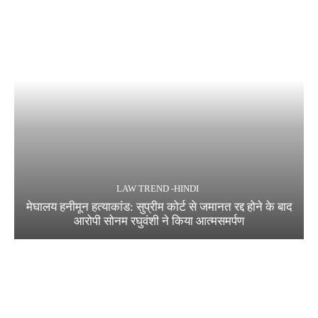
LAW TREND -HINDI
मेघालय हनीमून हत्याकांड: सुप्रीम कोर्ट से जमानत रद्द होने के बाद
आरोपी सोनम रघुवंशी ने किया आत्मसमर्पण