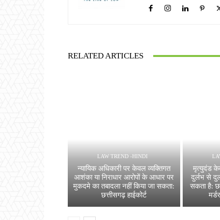
RELATED ARTICLES
LAW TREND -HINDI
LA
न्यायिक अधिकारी पर केवल व्यक्तिगत
मृत्युदंड
आशंका या निराधार आरोपों के आधार पर
दुर्लभ से दु
मुकदमे का तबादला नहीं किया जा सकता:
सकता है: छत
छत्तीसगढ़ हाईकोर्ट
मर्ड