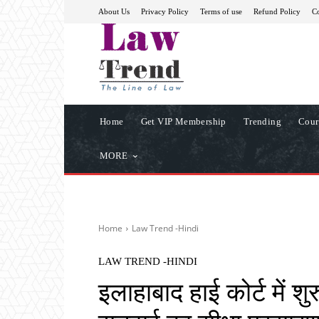
About Us
Privacy Policy
Terms of use
Refund Policy
Co
Home
Get VIP Membership
Trending
Cour
MORE
Home
Law Trend -Hindi
LAW TREND -HINDI
इलाहाबाद हाई कोर्ट में श