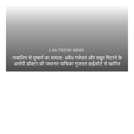
LAW TREND -HINDI
नाबालिग से दुष्कर्म का मामला: अवैध गर्भपात और सबूत मिटाने के
आरोपी डॉक्टर की जमानत याचिका गुजरात हाईकोर्ट से खारिज