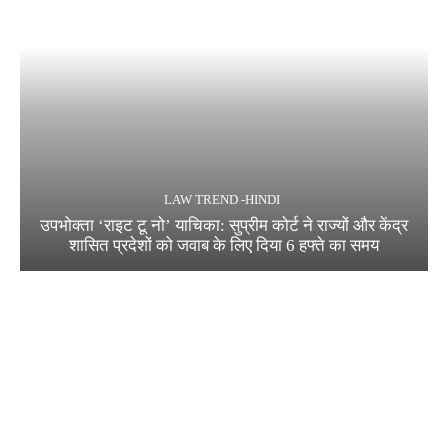
LAW TREND -HINDI
उपभोक्ता ‘राइट टू नो’ याचिका: सुप्रीम कोर्ट ने राज्यों और केंद्र
शासित प्रदेशों को जवाब के लिए दिया 6 हफ्ते का समय