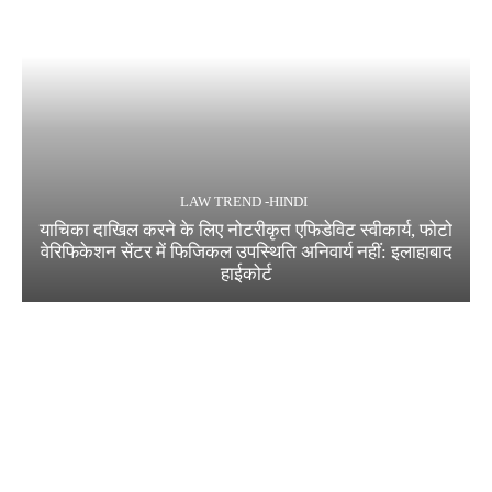
LAW TREND -HINDI
याचिका दाखिल करने के लिए नोटरीकृत एफिडेविट स्वीकार्य, फोटो
वेरिफिकेशन सेंटर में फिजिकल उपस्थिति अनिवार्य नहीं: इलाहाबाद
हाईकोर्ट