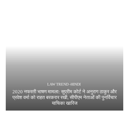
LAW TREND -HINDI
2020 नफरती भाषण मामला: सुप्रीम कोर्ट ने अनुराग ठाकुर और
प्रवेश वर्मा को राहत बरकरार रखी, सीपीएम नेताओं की पुनर्विचार
याचिका खारिज