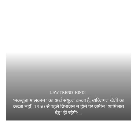
LAW TREND -HINDI
‘मकबूजा मालकान’ का अर्थ संयुक्त कब्जा है, व्यक्तिगत खेती का
कब्जा नहीं; 1950 से पहले विभाजन न होने पर जमीन ‘शामिलात
देह’ ही रहेगी:...