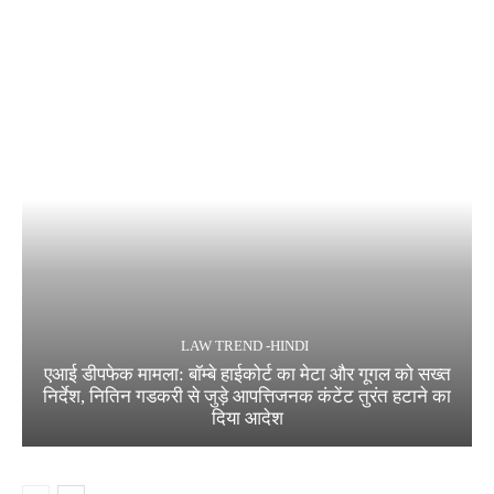
LAW TREND -HINDI
एआई डीपफेक मामला: बॉम्बे हाईकोर्ट का मेटा और गूगल को सख्त
निर्देश, नितिन गडकरी से जुड़े आपत्तिजनक कंटेंट तुरंत हटाने का
दिया आदेश