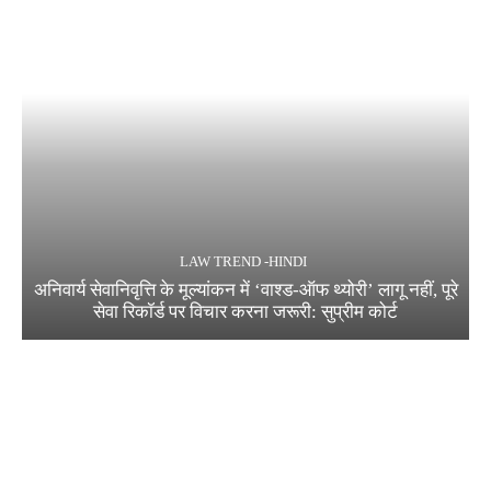
LAW TREND -HINDI
अनिवार्य सेवानिवृत्ति के मूल्यांकन में ‘वाश्ड-ऑफ थ्योरी’ लागू नहीं, पूरे
सेवा रिकॉर्ड पर विचार करना जरूरी: सुप्रीम कोर्ट