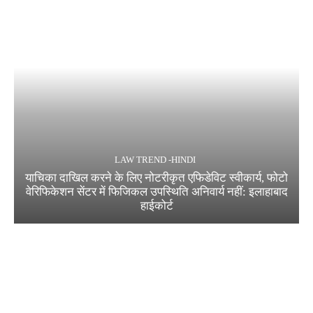
LAW TREND -HINDI
याचिका दाखिल करने के लिए नोटरीकृत एफिडेविट स्वीकार्य, फोटो
वेरिफिकेशन सेंटर में फिजिकल उपस्थिति अनिवार्य नहीं: इलाहाबाद
हाईकोर्ट