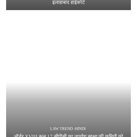
इलाहाबाद हाईकोर्ट
LAW TREND -HINDI
ऑर्डर XVIII रूल 17 सीपीसी का उपयोग साक्ष्य की कमियों को