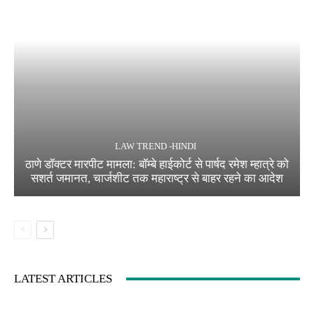
LAW TREND -HINDI
ठाणे डॉक्टर मारपीट मामला: बॉम्बे हाईकोर्ट से पार्षद रमेश म्हात्रे को
सशर्त जमानत, चार्जशीट तक महाराष्ट्र से बाहर रहने का आदेश
LATEST ARTICLES