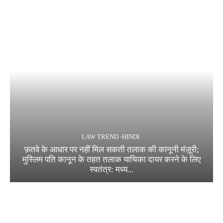
LAW TREND -HINDI
फ़तवे के आधार पर नहीं मिल सकती तलाक की कानूनी मंज़ूरी;
मुस्लिम पति कानून के तहत तलाक याचिका दायर करने के लिए
स्वतंत्र: मध्य...