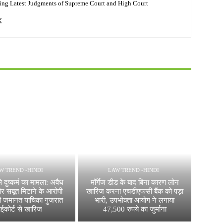
ing Latest Judgments of Supreme Court and High Court
W TREND -HINDI
LAW TREND -HINDI
े दुष्कर्म का मामला: अवैध
मॉर्गेज डीड के बाद बिना कारण लोन
और सबूत मिटाने के आरोपी
खारिज करना एचडीएफसी बैंक को पड़ा
ी जमानत याचिका गुजरात
भारी, उपभोक्ता आयोग ने लगाया
ाईकोर्ट से खारिज
47,500 रुपये का जुर्माना