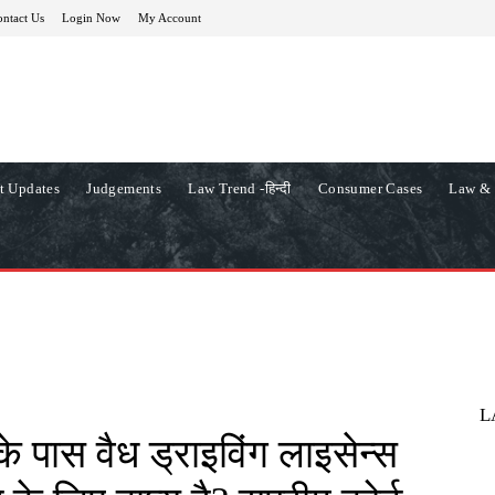
ntact Us
Login Now
My Account
t Updates
Judgements
Law Trend -हिन्दी
Consumer Cases
Law & 
L
के पास वैध ड्राइविंग लाइसेन्स