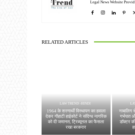
Legal News Website Provid
RELATED ARTICLES
LAW TREND -HINDI
LA
1964 के शरणार्थी विस्थापन का हवाला
नाबालिग स
देकर गौहाटी हाईकोर्ट ने संदिग्ध नागरिक
गर्भपात 
को दी जमानत, ट्रिब्यूनल का फैसला
डॉक्टर क
रखा बरकरार
ह