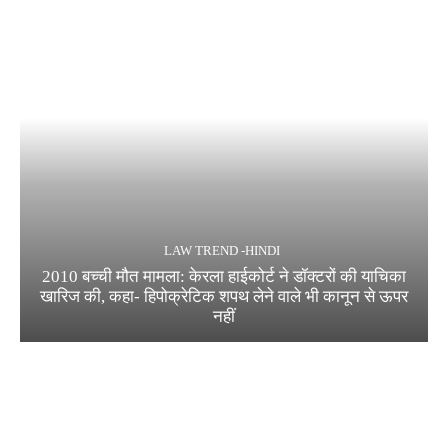
LAW TREND -HINDI
2010 बच्ची मौत मामला: केरला हाईकोर्ट ने डॉक्टरों की याचिका
खारिज की, कहा- हिपोक्रेटिक शपथ लेने वाले भी कानून से ऊपर
नहीं