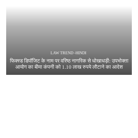
LAW TREND -HINDI
फिक्स्ड डिपॉजिट के नाम पर वरिष्ठ नागरिक से धोखाधड़ी: उपभोक्ता
आयोग का बीमा कंपनी को 1.10 लाख रुपये लौटाने का आदेश