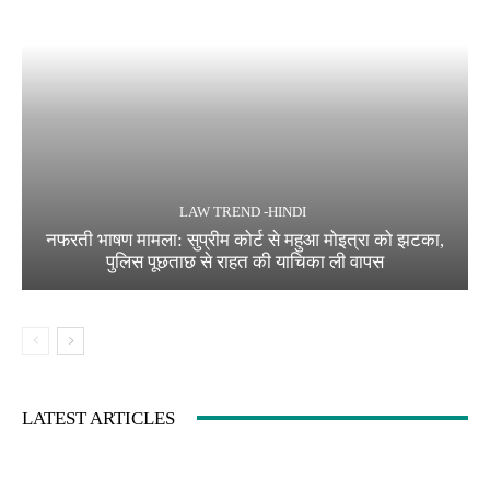
LAW TREND -HINDI
नफरती भाषण मामला: सुप्रीम कोर्ट से महुआ मोइत्रा को झटका,
पुलिस पूछताछ से राहत की याचिका ली वापस
LATEST ARTICLES