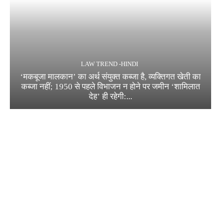
LAW TREND -HINDI
‘मकबूजा मालकान’ का अर्थ संयुक्त कब्जा है, व्यक्तिगत खेती का
कब्जा नहीं; 1950 से पहले विभाजन न होने पर जमीन ‘शामिलात
देह’ ही रहेगी:...