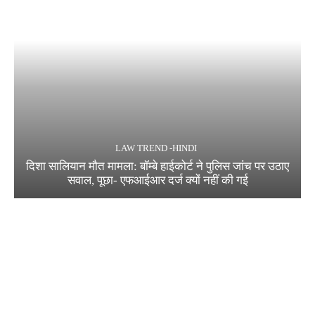
LAW TREND -HINDI
दिशा सालियान मौत मामला: बॉम्बे हाईकोर्ट ने पुलिस जांच पर उठाए
सवाल, पूछा- एफआईआर दर्ज क्यों नहीं की गई