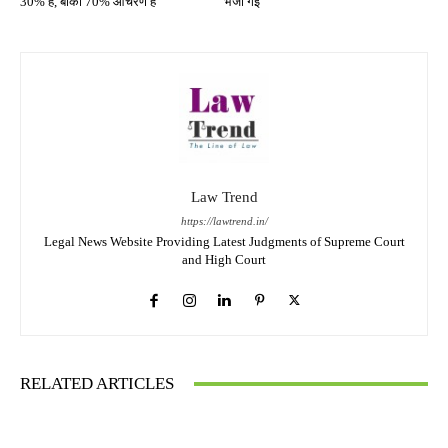
30% है, बाकी 70% आचरण है’
भेजी गई
Law Trend
https://lawtrend.in/
Legal News Website Providing Latest Judgments of Supreme Court
and High Court
RELATED ARTICLES