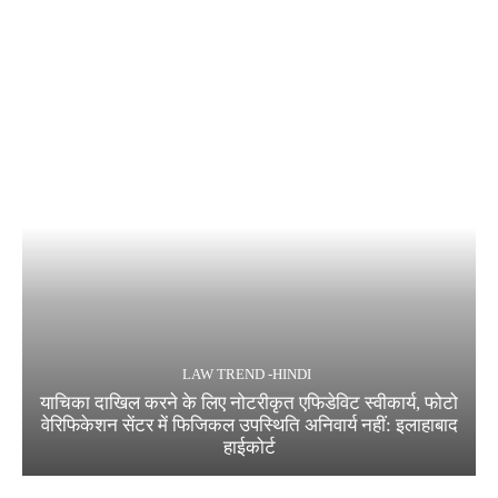
LAW TREND -HINDI
याचिका दाखिल करने के लिए नोटरीकृत एफिडेविट स्वीकार्य, फोटो
वेरिफिकेशन सेंटर में फिजिकल उपस्थिति अनिवार्य नहीं: इलाहाबाद
हाईकोर्ट