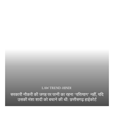
LAW TREND -HINDI
सरकारी नौकरी की जगह पर पत्नी का रहना ‘परित्याग’ नहीं, यदि
उसकी मंशा शादी को बचाने की थी: छत्तीसगढ़ हाईकोर्ट