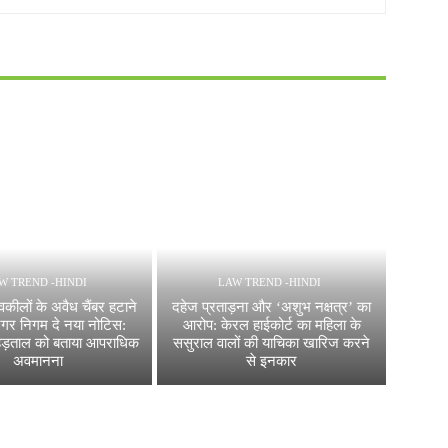
W TREND -HINDI
LAW TREND -HINDI
कीलों के अवैध चैंबर हटाने
दहेज प्रताड़ना और ‘अशुभ नक्षत्र’ का
नगर निगम दे नया नोटिस:
आरोप: केरल हाईकोर्ट का महिला के
े हड़ताल को बताया आपराधिक
ससुराल वालों की याचिका खारिज करने
अवमानना
से इनकार