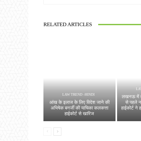
RELATED ARTICLES
LA
LAW TREND -HINDI
लखनऊ में व
आंख के इलाज के लिए विदेश जाने की
से पहले 
अभिषेक बनर्जी की याचिका कलकत्ता
हाईकोर्ट न
हाईकोर्ट से खारिज