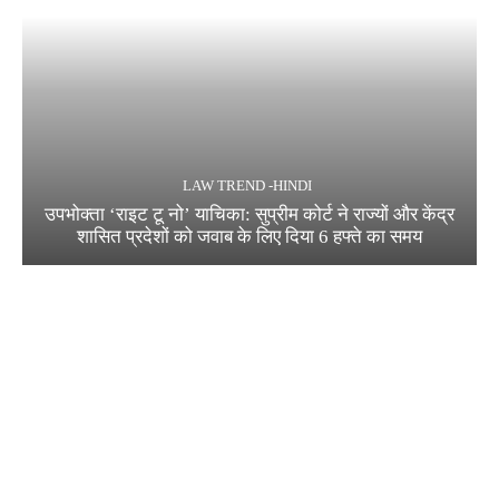
LAW TREND -HINDI
उपभोक्ता ‘राइट टू नो’ याचिका: सुप्रीम कोर्ट ने राज्यों और केंद्र
शासित प्रदेशों को जवाब के लिए दिया 6 हफ्ते का समय