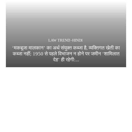
LAW TREND -HINDI
‘मकबूजा मालकान’ का अर्थ संयुक्त कब्जा है, व्यक्तिगत खेती का
कब्जा नहीं; 1950 से पहले विभाजन न होने पर जमीन ‘शामिलात
देह’ ही रहेगी:...