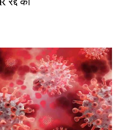
R रद्द की