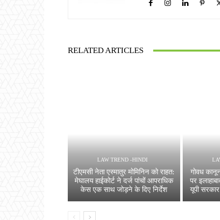
RELATED ARTICLES
LAW TREND -HINDI
LA
टीएमसी नेता एस्मातुर मोमिनिन को राहत:
गोवध कानून
मेघालय हाईकोर्ट ने दर्ज पांचों आपराधिक
पर इलाहाबा
केस एक साथ जोड़ने के दिए निर्देश
यूपी सरकार