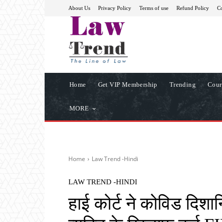
About Us
Privacy Policy
Terms of use
Refund Policy
Co
Home
Get VIP Membership
Trending
Cour
MORE
Home
Law Trend -Hindi
LAW TREND -HINDI
हाई कोर्ट ने कोविड दिशान