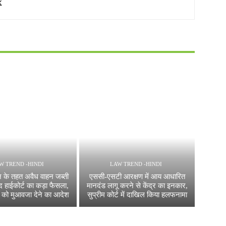
W TREND -HINDI
LAW TREND -HINDI
 के तहत अवैध वाहन जब्ती
एससी-एसटी आरक्षण में आय आधारित
द हाईकोर्ट का कड़ा फैसला,
मानदंड लागू करने से केंद्र का इनकार,
 को मुआवजा देने का आदेश
सुप्रीम कोर्ट में दाखिल किया हलफनामा