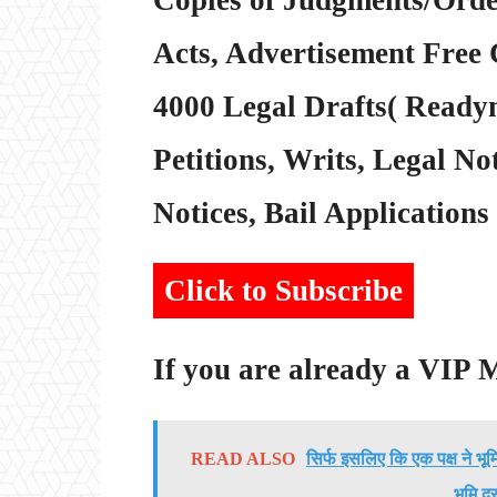
Acts, Advertisement Free 
4000 Legal Drafts( Readym
Petitions, Writs, Legal Not
Notices, Bail Applications 
Click to Subscribe
If you are already a VIP
READ ALSO
सिर्फ इसलिए कि एक पक्ष ने भू
भूमि दू