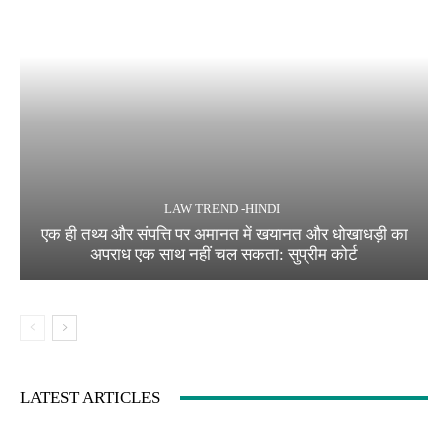
LAW TREND -HINDI
एक ही तथ्य और संपत्ति पर अमानत में खयानत और धोखाधड़ी का
अपराध एक साथ नहीं चल सकता: सुप्रीम कोर्ट
LATEST ARTICLES