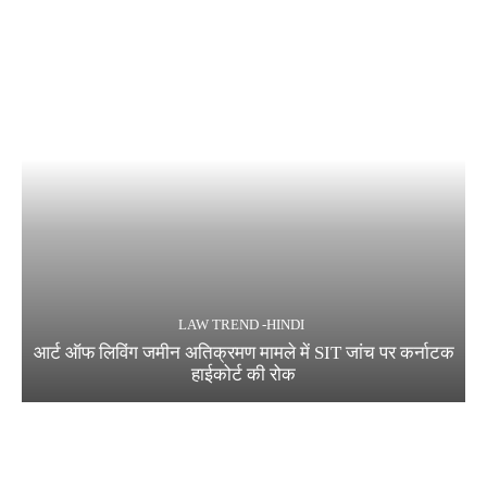
LAW TREND -HINDI
आर्ट ऑफ लिविंग जमीन अतिक्रमण मामले में SIT जांच पर कर्नाटक
हाईकोर्ट की रोक