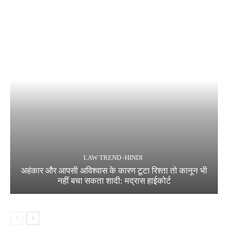
LAW TREND -HINDI
अहंकार और आपसी अविश्वास के कारण टूटा रिश्ता तो कानून भी
नहीं बचा सकता शादी: मद्रास हाईकोर्ट