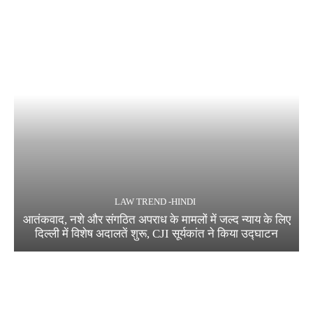
LAW TREND -HINDI
आतंकवाद, नशे और संगठित अपराध के मामलों में जल्द न्याय के लिए
दिल्ली में विशेष अदालतें शुरू, CJI सूर्यकांत ने किया उद्घाटन