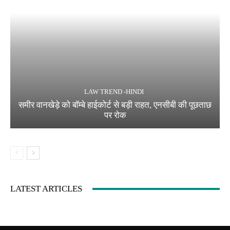
LAW TREND -HINDI
समीर वानखेड़े को बॉम्बे हाईकोर्ट से बड़ी राहत, एनसीबी की पूछताछ
पर रोक
LATEST ARTICLES