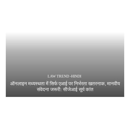
LAW TREND -HINDI
ऑनलाइन मध्यस्थता में सिर्फ एआई पर निर्भरता खतरनाक, मानवीय
संवेदना जरूरी: सीजेआई सूर्य कांत