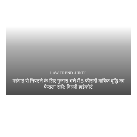
LAW TREND -HINDI
महंगाई से निपटने के लिए गुजारा भत्ते में 5 फीसदी वार्षिक वृद्धि का
फैसला सही: दिल्ली हाईकोर्ट