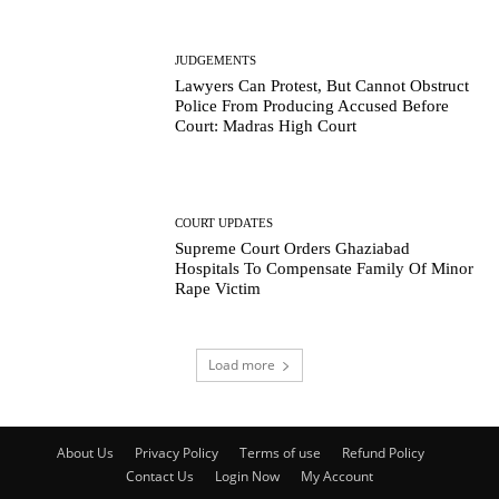
JUDGEMENTS
Lawyers Can Protest, But Cannot Obstruct
Police From Producing Accused Before
Court: Madras High Court
COURT UPDATES
Supreme Court Orders Ghaziabad
Hospitals To Compensate Family Of Minor
Rape Victim
Load more
About Us
Privacy Policy
Terms of use
Refund Policy
Contact Us
Login Now
My Account