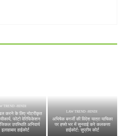
W TREND -HINDI
LAW TREND -HINDI
िल करने के लिए नोटरीकृत
्वीकार्य, फोटो वेरिफिकेशन
अभिषेक बनर्जी की विदेश यात्रा याचिका
फिजिकल उपस्थिति अनिवार्य
पर हफ्ते भर में सुनवाई करे कलकत्ता
: इलाहाबाद हाईकोर्ट
हाईकोर्ट: सुप्रीम कोर्ट