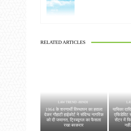
RELATED ARTICLES
LAW TREND -HINDI
LA
1964 के शरणार्थी विस्थापन का हवाला
याचिका दाख
देकर गौहाटी हाईकोर्ट ने संदिग्ध नागरिक
एफिडेविट स
को दी जमानत, ट्रिब्यूनल का फैसला
सेंटर में 
रखा बरकरार
नहीं