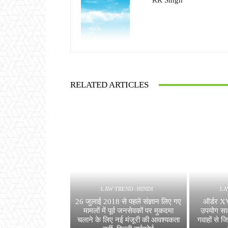
RR Singh
RELATED ARTICLES
LAW TREND -HINDI
LA
26 जुलाई 2018 से पहले संज्ञान लिए गए
ऑर्डर X
मामलों में पूर्व जनसेवकों पर मुकदमा
उपयोग साक
चलाने के लिए नई मंजूरी की आवश्यकता
गवाहों से 