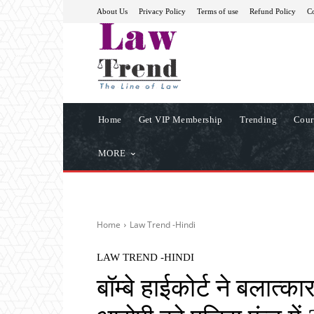
About Us
Privacy Policy
Terms of use
Refund Policy
Co
Home
Get VIP Membership
Trending
Cour
MORE
Home
Law Trend -Hindi
LAW TREND -HINDI
बॉम्बे हाईकोर्ट ने बलात्क