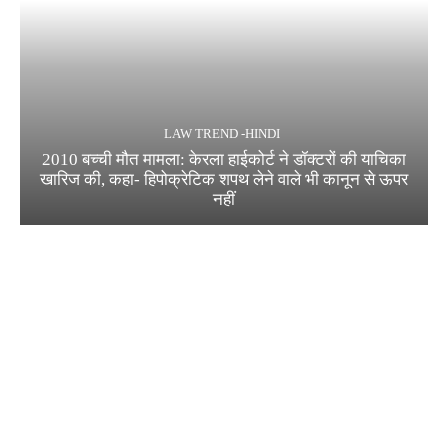
LAW TREND -HINDI
2010 बच्ची मौत मामला: केरला हाईकोर्ट ने डॉक्टरों की याचिका
खारिज की, कहा- हिपोक्रेटिक शपथ लेने वाले भी कानून से ऊपर
नहीं