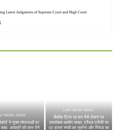
ing Latest Judgments of Supreme Court and High Court
LAW TREND -HINDI
W TREND -HINDI
बैंकॉक ट्रिप रद्द कर पैसे रोकने पर
ईकोर्ट ने मुफ्त योजनाओं पर
उपभोक्ता आयोग सख्त, ट्रैवल एजेंसी पर
 कहा- अपात्रों को लाभ देने
60 हजार रुपये का जुर्माना और रिफंड का