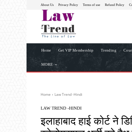
About Us
Privacy Policy
Terms of use
Refund Policy
Co
Home
Get VIP Membership
Trending
Cour
MORE
Home
Law Trend -Hindi
LAW TREND -HINDI
इलाहाबाद हाई कोर्ट ने डिस