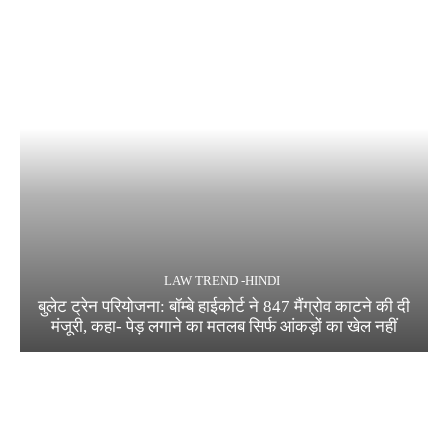
LAW TREND -HINDI
बुलेट ट्रेन परियोजना: बॉम्बे हाईकोर्ट ने 847 मैंग्रोव काटने की दी
मंजूरी, कहा- पेड़ लगाने का मतलब सिर्फ आंकड़ों का खेल नहीं