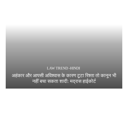
LAW TREND -HINDI
अहंकार और आपसी अविश्वास के कारण टूटा रिश्ता तो कानून भी
नहीं बचा सकता शादी: मद्रास हाईकोर्ट