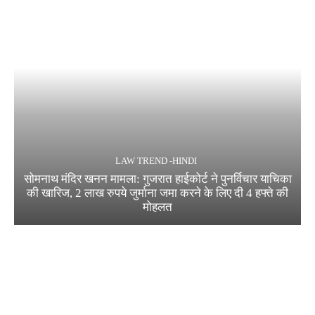
LAW TREND -HINDI
सोमनाथ मंदिर खनन मामला: गुजरात हाईकोर्ट ने पुनर्विचार याचिका
की खारिज, 2 लाख रुपये जुर्माना जमा करने के लिए दी 4 हफ्ते की
मोहलत