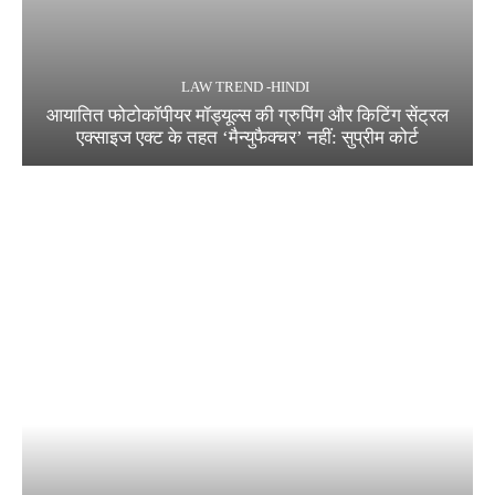
LAW TREND -HINDI
आयातित फोटोकॉपीयर मॉड्यूल्स की ग्रुपिंग और किटिंग सेंट्रल
एक्साइज एक्ट के तहत ‘मैन्युफैक्चर’ नहीं: सुप्रीम कोर्ट