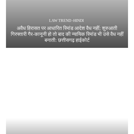
LAW TREND -HINDI
अवैध हिरासत पर आधारित रिमांड आदेश वैध नहीं; शुरुआती
गिरफ्तारी गैर-कानूनी हो तो बाद की न्यायिक रिमांड भी उसे वैध नहीं
बनाती: छत्तीसगढ़ हाईकोर्ट