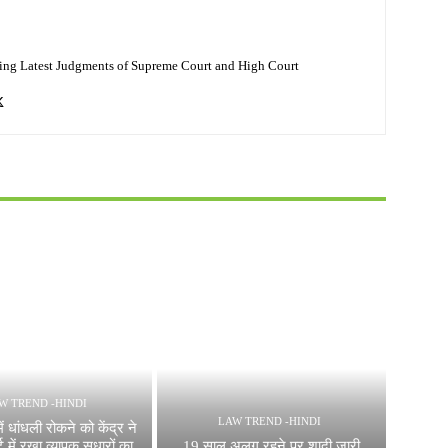
ing Latest Judgments of Supreme Court and High Court
W TREND -HINDI
LAW TREND -HINDI
में धांधली रोकने को केंद्र ने
्ट में रखा व्यापक सुधारों का
19 साल अलग रहने पर शादी जारी