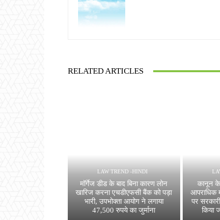
RELATED ARTICLES
LAW TREND -HINDI
LA
मॉर्गेज डीड के बाद बिना कारण लोन
कानून क
खारिज करना एचडीएफसी बैंक को पड़ा
आपराधिक म
भारी, उपभोक्ता आयोग ने लगाया
पर सरकारी 
47,500 रुपये का जुर्माना
किया ज