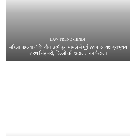
LAW TREND -HINDI
महिला पहलवानों के यौन उत्पीड़न मामले में पूर्व WFI अध्यक्ष बृजभूषण
शरण सिंह बरी, दिल्ली की अदालत का फैसला