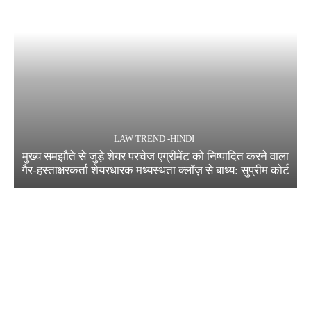
LAW TREND -HINDI
मुख्य समझौते से जुड़े शेयर परचेज एग्रीमेंट को निष्पादित करने वाला
गैर-हस्ताक्षरकर्ता शेयरधारक मध्यस्थता क्लॉज़ से बाध्य: सुप्रीम कोर्ट