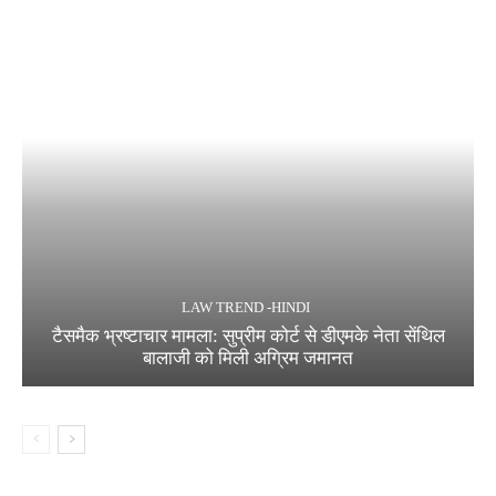
LAW TREND -HINDI
टैसमैक भ्रष्टाचार मामला: सुप्रीम कोर्ट से डीएमके नेता सेंथिल
बालाजी को मिली अग्रिम जमानत