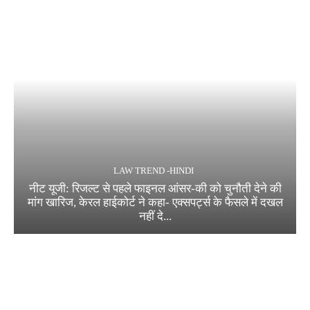
LAW TREND -HINDI
नीट यूजी: रिजल्ट से पहले फाइनल आंसर-की को चुनौती देने की
मांग खारिज, केरल हाईकोर्ट ने कहा- एक्सपर्ट्स के फैसले में दखल
नहीं दे...