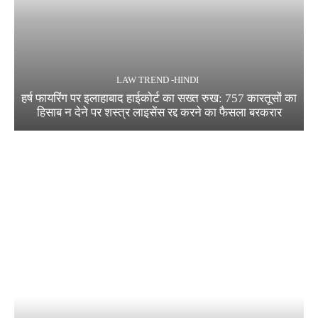
LAW TREND -HINDI
हर्ष फायरिंग पर इलाहाबाद हाईकोर्ट का सख्त रुख: 757 कारतूसों का
हिसाब न देने पर शस्त्र लाइसेंस रद्द करने का फैसला बरकरार