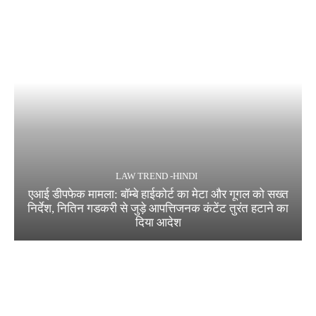
LAW TREND -HINDI
एआई डीपफेक मामला: बॉम्बे हाईकोर्ट का मेटा और गूगल को सख्त
निर्देश, नितिन गडकरी से जुड़े आपत्तिजनक कंटेंट तुरंत हटाने का
दिया आदेश