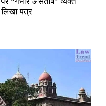
पर “गंभीर असंतोष” व्यक्त
ो लिखा पत्र