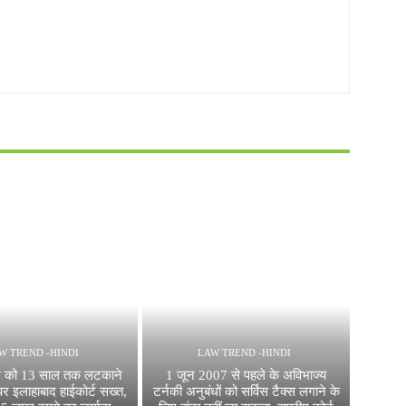
W TREND -HINDI
LAW TREND -HINDI
र को 13 साल तक लटकाने
1 जून 2007 से पहले के अविभाज्य
 पर इलाहाबाद हाईकोर्ट सख्त,
टर्नकी अनुबंधों को सर्विस टैक्स लगाने के