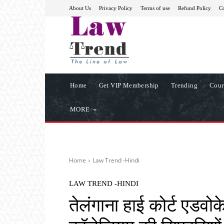
About Us
Privacy Policy
Terms of use
Refund Policy
Co
Home
Get VIP Membership
Trending
Cour
MORE
Home
Law Trend -Hindi
LAW TREND -HINDI
तेलंगाना हाई कोर्ट एडवो