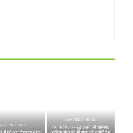
LAW TREND -HINDI
W TREND -HINDI
देश के खिलाफ युद्ध छेड़ने की साजिश:
 में पूर्व आप विधायक नरेश
आसिया अंद्राबी की सजा को चुनौती देने