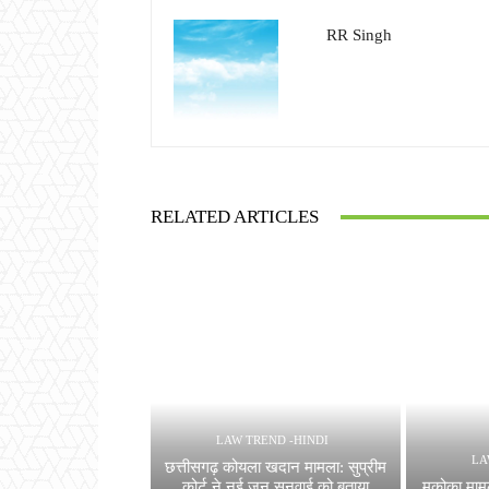
RR Singh
RELATED ARTICLES
LAW TREND -HINDI
LA
छत्तीसगढ़ कोयला खदान मामला: सुप्रीम
कोर्ट ने नई जन सुनवाई को बताया
मकोका मामले