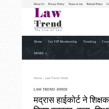
About Us
Privacy Policy
Terms of use
Refund Policy
Co
Home
Get VIP Membership
Trending
Cour
MORE
Home
Law Trend -Hindi
LAW TREND -HINDI
मद्रास हाईकोर्ट ने शिक्षक