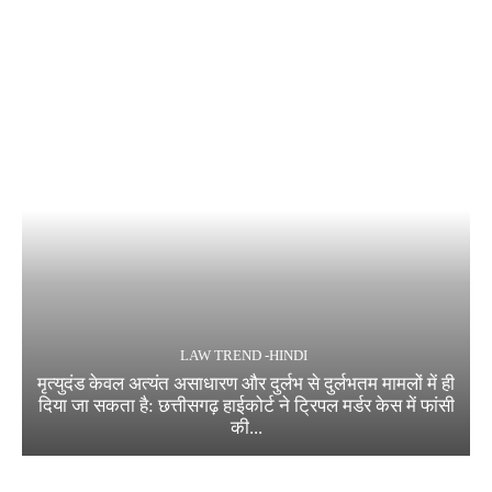
LAW TREND -HINDI
मृत्युदंड केवल अत्यंत असाधारण और दुर्लभ से दुर्लभतम मामलों में ही
दिया जा सकता है: छत्तीसगढ़ हाईकोर्ट ने ट्रिपल मर्डर केस में फांसी
की...