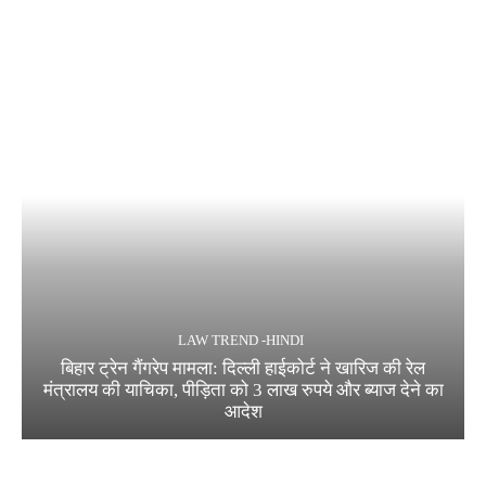
LAW TREND -HINDI
बिहार ट्रेन गैंगरेप मामला: दिल्ली हाईकोर्ट ने खारिज की रेल
मंत्रालय की याचिका, पीड़िता को 3 लाख रुपये और ब्याज देने का
आदेश