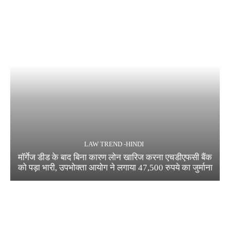
LAW TREND -HINDI
मॉर्गेज डीड के बाद बिना कारण लोन खारिज करना एचडीएफसी बैंक
को पड़ा भारी, उपभोक्ता आयोग ने लगाया 47,500 रुपये का जुर्माना