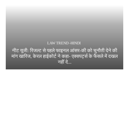
LAW TREND -HINDI
नीट यूजी: रिजल्ट से पहले फाइनल आंसर-की को चुनौती देने की
मांग खारिज, केरल हाईकोर्ट ने कहा- एक्सपर्ट्स के फैसले में दखल
नहीं दे...