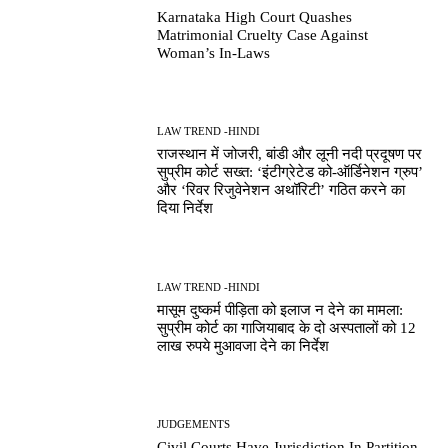
Karnataka High Court Quashes
Matrimonial Cruelty Case Against
Woman’s In-Laws
LAW TREND -HINDI
राजस्थान में जोजरी, बांडी और लूनी नदी प्रदूषण पर
सुप्रीम कोर्ट सख्त: ‘इंटीग्रेटेड को-ऑर्डिनेशन ग्रुप’
और ‘रिवर रिजुवेनेशन अथॉरिटी’ गठित करने का
दिया निर्देश
LAW TREND -HINDI
मासूम दुष्कर्म पीड़िता को इलाज न देने का मामला:
सुप्रीम कोर्ट का गाजियाबाद के दो अस्पतालों को 12
लाख रुपये मुआवजा देने का निर्देश
JUDGEMENTS
Civil Courts Have Jurisdiction In Partition